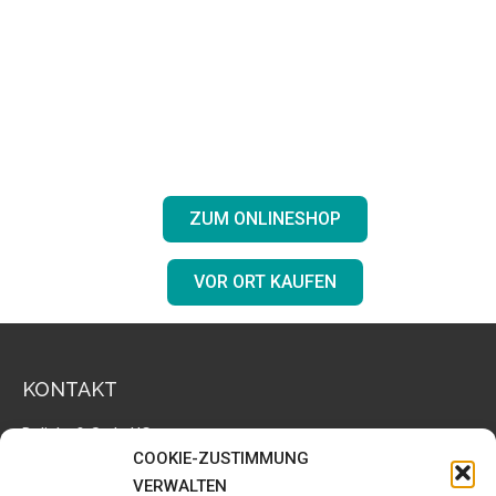
oder entdecken Sie
unsere fair gehandelten afrikanischen
Kaffeesorten bei Ihrem Einzelhändler
vor Ort!
ZUM ONLINESHOP
VOR ORT KAUFEN
KONTAKT
Delight & Style UG
Waldweg 11
COOKIE-ZUSTIMMUNG
29313 Hambühren
VERWALTEN