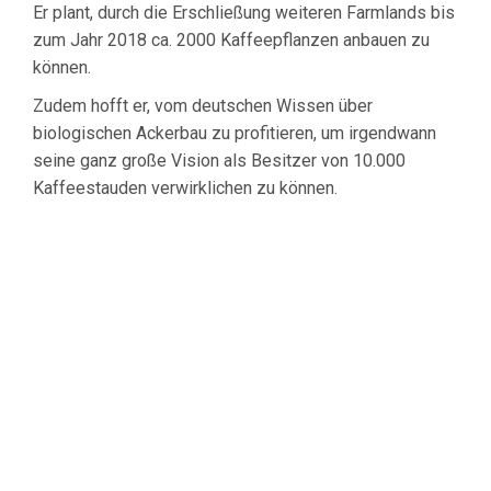
Er plant, durch die Erschließung weiteren Farmlands bis
zum Jahr 2018 ca. 2000 Kaffeepflanzen anbauen zu
können.
Zudem hofft er, vom deutschen Wissen über
biologischen Ackerbau zu profitieren, um irgendwann
seine ganz große Vision als Besitzer von 10.000
Kaffeestauden verwirklichen zu können.
Entspannen Sie jetzt
mit unserem
leckeren Hope Coffee
Uganda
Bestellen Sie 100% Kaffeegenuss
noch heute in unserem Online-Shop –