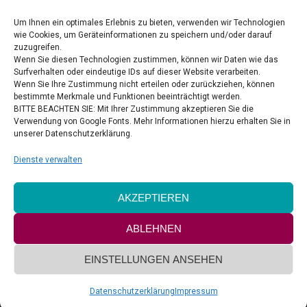
Tel.: +49 5084 9439782
E-Mail:
info@delightandstyle.de
Um Ihnen ein optimales Erlebnis zu bieten, verwenden wir Technologien
wie Cookies, um Geräteinformationen zu speichern und/oder darauf
zuzugreifen.
LINKS
Wenn Sie diesen Technologien zustimmen, können wir Daten wie das
Surfverhalten oder eindeutige IDs auf dieser Website verarbeiten.
Markus Below fotografiert
Wenn Sie Ihre Zustimmung nicht erteilen oder zurückziehen, können
bestimmte Merkmale und Funktionen beeinträchtigt werden.
Geruga Direct Trade
BITTE BEACHTEN SIE: Mit Ihrer Zustimmung akzeptieren Sie die
Verwendung von Google Fonts. Mehr Informationen hierzu erhalten Sie in
Delight & Style bei facebook
unserer Datenschutzerklärung.
Celebrate Hope Ministries
Dienste verwalten
VERTRAG WIDERRUFEN
AKZEPTIEREN
ABLEHNEN
EINSTELLUNGEN ANSEHEN
Copyright by Delight & Style UG
Datenschutzerklärung
Impressum
Footer-Menü