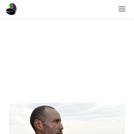
Kaffeebauer
Benon Mugisha
„Gott hat uns viel Farmland gegeben und wir
möchten es nutzen, um auf bis zu 10.000
Kaffeepflanzen zu expandieren.“