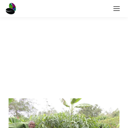
Kaffeebauer
Peter Wasswa
„Ich habe den Traum, dass der Kaffeeanbau
in Uganda mit dem Goldabbau in anderen
Ländern verglichen werden kann.“