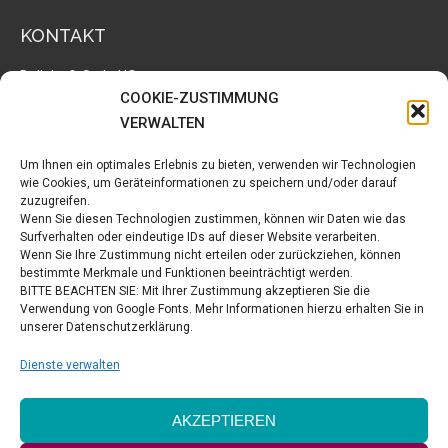
KONTAKT
Delight & Style UG
Waldweg 11
COOKIE-ZUSTIMMUNG
29313 Hambühren
VERWALTEN
Tel.: +49 5084 9439782
E-Mail:
info@delightandstyle.de
Um Ihnen ein optimales Erlebnis zu bieten, verwenden wir Technologien
wie Cookies, um Geräteinformationen zu speichern und/oder darauf
zuzugreifen.
LINKS
Wenn Sie diesen Technologien zustimmen, können wir Daten wie das
Surfverhalten oder eindeutige IDs auf dieser Website verarbeiten.
Markus Below fotografiert
Wenn Sie Ihre Zustimmung nicht erteilen oder zurückziehen, können
bestimmte Merkmale und Funktionen beeinträchtigt werden.
Geruga Direct Trade
BITTE BEACHTEN SIE: Mit Ihrer Zustimmung akzeptieren Sie die
Verwendung von Google Fonts. Mehr Informationen hierzu erhalten Sie in
Delight & Style bei facebook
unserer Datenschutzerklärung.
Celebrate Hope Ministries
Dienste verwalten
VERTRAG WIDERRUFEN
AKZEPTIEREN