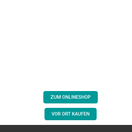
leckeren Hope Coffee
Uganda
Bestellen Sie 100% Kaffeegenuss
noch heute in unserem Online-Shop –
oder entdecken Sie
unsere fair gehandelten afrikanischen
Kaffeesorten bei Ihrem Einzelhändler
vor Ort!
ZUM ONLINESHOP
VOR ORT KAUFEN