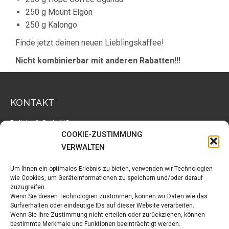
250 g Mount Elgon
250 g Kalongo
Finde jetzt deinen neuen Lieblingskaffee!
Nicht kombinierbar mit anderen Rabatten!!!
KONTAKT
Delight & Style UG
Waldweg 11
COOKIE-ZUSTIMMUNG
29313 Hambühren
VERWALTEN
Tel.: +49 5084 9439782
E-Mail:
info@delightandstyle.de
Um Ihnen ein optimales Erlebnis zu bieten, verwenden wir Technologien
wie Cookies, um Geräteinformationen zu speichern und/oder darauf
zuzugreifen.
LINKS
Wenn Sie diesen Technologien zustimmen, können wir Daten wie das
Surfverhalten oder eindeutige IDs auf dieser Website verarbeiten.
Markus Below fotografiert
Wenn Sie Ihre Zustimmung nicht erteilen oder zurückziehen, können
bestimmte Merkmale und Funktionen beeinträchtigt werden.