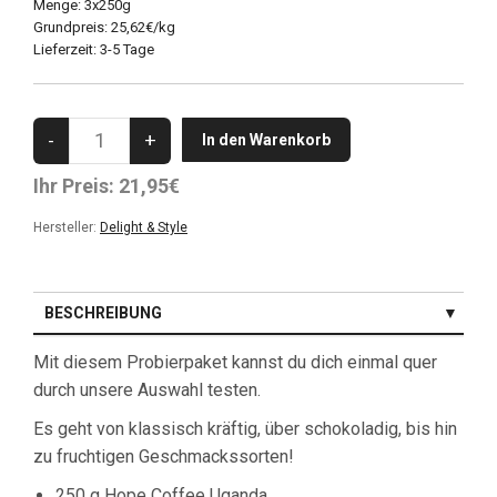
Menge: 3x250g
Grundpreis: 25,62€/kg
Lieferzeit: 3-5 Tage
Ihr Preis:
21,95€
Hersteller:
Delight & Style
BESCHREIBUNG
KUNDENBEWERTUNGEN (0)
Mit diesem Probierpaket kannst du dich einmal quer
durch unsere Auswahl testen.
Es geht von klassisch kräftig, über schokoladig, bis hin
zu fruchtigen Geschmackssorten!
250 g Hope Coffee Uganda